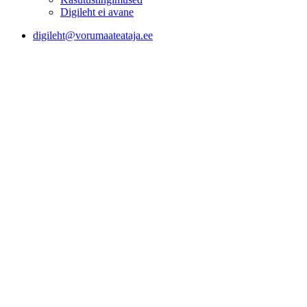
Digileht ei avane
digileht@vorumaateataja.ee