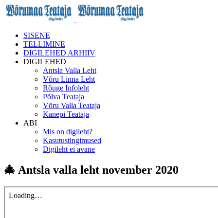
SISENE
TELLIMINE
DIGILEHED ARHIIV
DIGILEHED
Antsla Valla Leht
Võru Linna Leht
Rõuge Infoleht
Põlva Teataja
Võru Valla Teataja
Kanepi Teataja
ABI
Mis on digileht?
Kasutustingimused
Digileht ei avane
🎄 Antsla valla leht november 2020