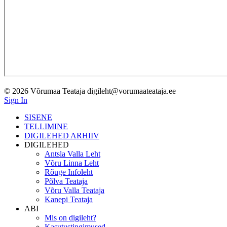
© 2026 Võrumaa Teataja digileht@vorumaateataja.ee
Sign In
SISENE
TELLIMINE
DIGILEHED ARHIIV
DIGILEHED
Antsla Valla Leht
Võru Linna Leht
Rõuge Infoleht
Põlva Teataja
Võru Valla Teataja
Kanepi Teataja
ABI
Mis on digileht?
Kasutustingimused