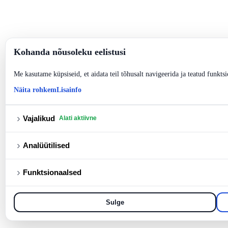
Kohanda nõusoleku eelistusi
Me kasutame küpsiseid, et aidata teil tõhusalt navigeerida ja teatud funktsi
Näita rohkem
Lisainfo
›
Vajalikud
Alati aktiivne
›
Analüütilised
›
Funktsionaalsed
Sulge